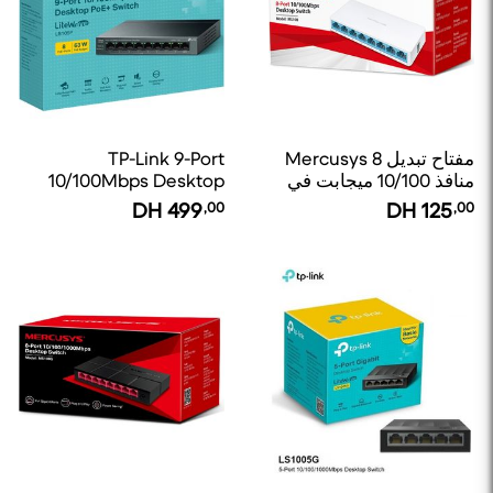
مفتاح تبديل Mercusys 8
TP-Link 9-Port
منافذ 10/100 ميجابت في
10/100Mbps Desktop
الثانية
PoE+ Switch LiteWave
DH
499
,00
DH
125
,00
LS109P