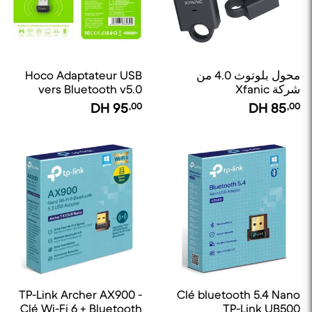
محول بلوتوث 4.0 من
Hoco Adaptateur USB
شركة Xfanic
vers Bluetooth v5.0
DH
95
,00
DH
85
,00
TP-Link Archer AX900 -
Clé bluetooth 5.4 Nano
Clé Wi-Fi 6 + Bluetooth
TP-Link UB500