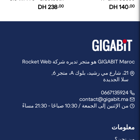
5.3
DH
238
,00
DH
140
,00
GIGABIT Maroc هو متجر تديره شركة Rocket Web
21، شارع مي رشيد، بلوك A، متجر 6,
سلا الجديدة
0667135924
contact@gigabit.ma
من الإثنين إلى الجمعة / 10:30 صباحًا - 21:30 مساءً
معلومات
من نحن؟