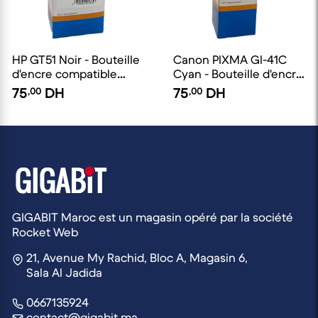
HP GT51 Noir - Bouteille
Canon PIXMA Gl-41C
d'encre compatible
Cyan - Bouteille d'encre
EuroToner
compatible EuroToner
75
,00
DH
75
,00
DH
GIGABIT Maroc est un magasin opéré par la société
Rocket Web
21, Avenue My Rachid, Bloc A, Magasin 6,
Sala Al Jadida
0667135924
contact@gigabit.ma