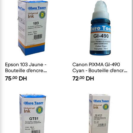
Epson 103 Jaune -
Canon PIXMA Gl-490
Bouteille d'encre
Cyan - Bouteille d'encre
compatible EuroToner
compatible EuroToner
75
,00
DH
72
,00
DH