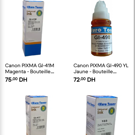
Canon PIXMA Gl-41M
Canon PIXMA Gl-490 YL
Magenta - Bouteille
Jaune - Bouteille
d'encre compatible
d'encre compatible
75
,00
DH
72
,00
DH
EuroToner
EuroToner