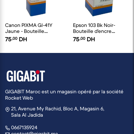
Canon PIXMA Gl-41Y
Epson 103 Bk Noir-
Jaune - Bouteille
Bouteille d'encre
d'encre compatible
compatible EuroToner
75
,00
DH
75
,00
DH
EuroToner
GIGABIT Maroc est un magasin opéré par la société
Rocket Web
21, Avenue My Rachid, Bloc A, Magasin 6,
Sala Al Jadida
0667135924
contact@gigabit.ma