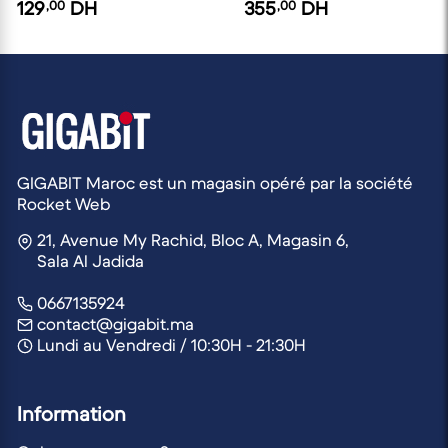
EcoTank d'origine
EcoTank d'origine
129
,00
DH
355
,00
DH
GIGABIT Maroc est un magasin opéré par la société
Rocket Web
21, Avenue My Rachid, Bloc A, Magasin 6,
Sala Al Jadida
0667135924
contact@gigabit.ma
Lundi au Vendredi / 10:30H - 21:30H
Information