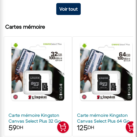
Voir tout
Cartes mémoire
Carte mémoire Kingston
Carte mémoire Kingston
Canvas Select Plus 32 Go
Canvas Select Plus 64 Go
59
125
MicroSDHC UHS-I Classe 10
MicroSDXC UHS-I Classe 10
DH
DH