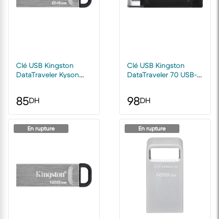
Clé USB Kingston
Clé USB Kingston
DataTraveler Kyson
DataTraveler 70 USB-C
USB Type-A 3.2 Gen1 -
3.2 Gen1 - 128 Go
32GB, 64GB
85
98
DH
DH
En rupture
En rupture