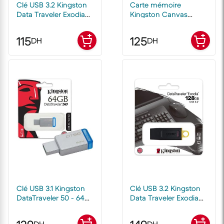
Clé USB 3.2 Kingston
Carte mémoire
Data Traveler Exodia
Kingston Canvas
64 Go
Select Plus 64 Go
MicroSDXC UHS-I
115
125
DH
DH
Classe 10
Clé USB 3.1 Kingston
Clé USB 3.2 Kingston
DataTraveler 50 - 64
Data Traveler Exodia
Go
128 Go
DH
DH