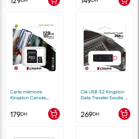
129
149
Carte mémoire
Clé USB 3.2 Kingston
Kingston Canvas
Data Traveler Exodia M
Select Plus 128 Go
256 Go
179
269
DH
DH