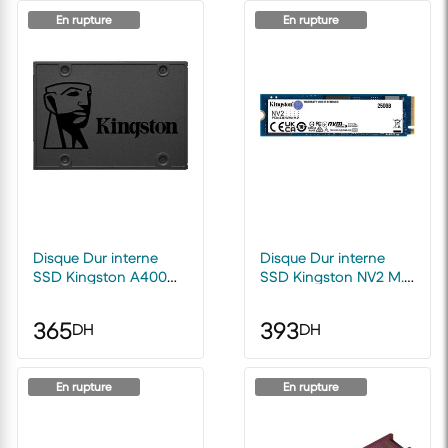
En rupture
En rupture
Disque Dur interne
Disque Dur interne
SSD Kingston A400
SSD Kingston NV2 M.2
SATA 2.5" 240 Go
2280 NVMe PCIe 4.0
Express 250 Go
365
393
DH
DH
En rupture
En rupture