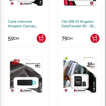
Carte mémoire
Clé USB 3.1 Kingston
Kingston Canvas
DataTraveler 50 - 32
Select Plus 32 Go
Go
MicroSDHC UHS-I
59
79
DH
DH
Classe 10