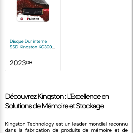
Disque Dur interne
SSD Kingston KC3000
M.2 2280 NVMe
Express 4.0 3D TLC
2023
DH
2048 Go
Découvrez Kingston : L'Excellence en
Solutions de Mémoire et Stockage
Kingston Technology est un leader mondial reconnu
dans la fabrication de produits de mémoire et de