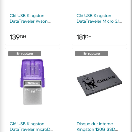
Clé USB Kingston
Clé USB Kingston
DataTraveler Kyson
DataTraveler Micro 3.1
USB Type-A 3.2 Gen1 -
USB Type-A 3.2 Gen 1
128 Go
128 Go
139
181
DH
DH
En rupture
En rupture
Clé USB Kingston
Disque dur interne
DataTraveler microDuo
Kingston 120G SSD