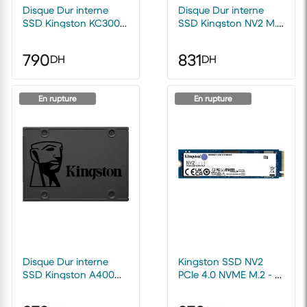
Disque Dur interne
Disque Dur interne
SSD Kingston KC3000
SSD Kingston NV2 M.2
NVMe M.2 2280 4.0
2280 NVMe PCIe 4.0
PCIe 512 Go
Express 1000 Go
790
831
DH
DH
En rupture
En rupture
Disque Dur interne
Kingston SSD NV2
SSD Kingston A400
PCIe 4.0 NVME M.2 - 1
SATA 2.5" 960 Go
To