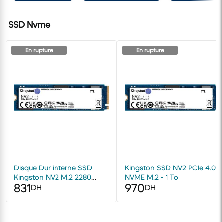
SSD Nvme
En rupture
En rupture
Disque Dur interne SSD
Kingston SSD NV2 PCIe 4.0
Kingston NV2 M.2 2280
NVME M.2 - 1 To
831
970
NVMe PCIe 4.0 Express 1000
DH
DH
Go