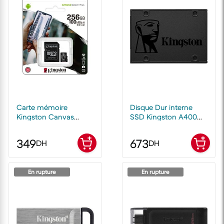
Carte mémoire
Disque Dur interne
Kingston Canvas
SSD Kingston A400
Select Plus 256 Go
SATA 2.5" 480 Go
MicroSD
349
673
DH
DH
En rupture
En rupture