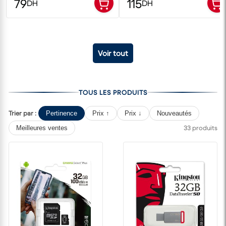
79
115
DH
DH
Voir tout
TOUS LES PRODUITS
Trier par :
Pertinence
Prix ↑
Prix ↓
Nouveautés
33 produits
Meilleures ventes