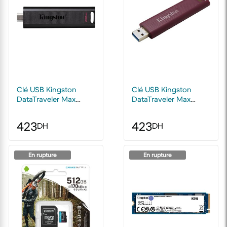
Clé USB Kingston
Clé USB Kingston
DataTraveler Max
DataTraveler Max
Type-C 3.2 Gen 2 -
Type-A 3.2 Gen 2 -
Noir 256 Go
Rouge 256 Go
423
423
DH
DH
En rupture
En rupture