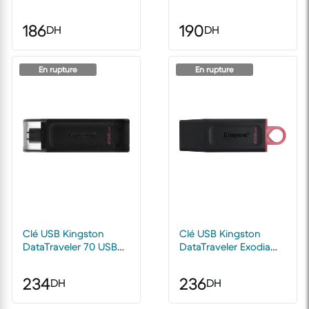
3C USB Type-A /
SATA 2.5" Occasion
Type-C 3.2 - 128 Go
186
190
DH
DH
En rupture
En rupture
Clé USB Kingston
Clé USB Kingston
DataTraveler 70 USB
DataTraveler Exodia
Type-C 3.2 Gen1 - 256
USB Type-A 3.2 Gen1 -
GB
256 Go
234
236
DH
DH