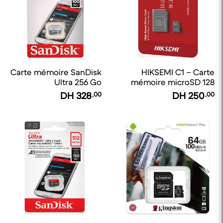
Carte mémoire SanDisk
HIKSEMI C1 – Carte
Ultra 256 Go
mémoire microSD 128
microSDXC 100 mbps A1
Go v30
DH
328
,00
DH
250
,00
CL10