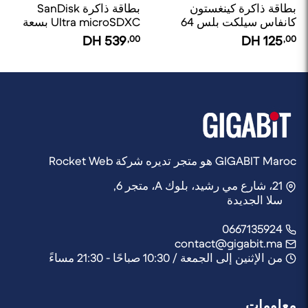
بطاقة ذاكرة كينغستون
بطاقة ذاكرة SanDisk
كانفاس سيلكت بلس 64
Ultra microSDXC بسعة
جيجابايت مايكرو إس دي
512 جيجابايت UHS-I A1 –
DH
539
,00
DH
125
,00
إكس سي يو إتش إس -
سرعة تصل إلى 150
وان كلاس 10
ميجابايت/ثانية
GIGABIT Maroc هو متجر تديره شركة Rocket Web
21، شارع مي رشيد، بلوك A، متجر 6,
سلا الجديدة
0667135924
contact@gigabit.ma
من الإثنين إلى الجمعة / 10:30 صباحًا - 21:30 مساءً
معلومات