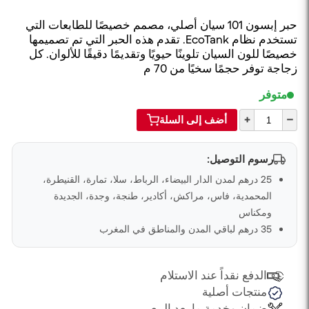
حبر إبسون 101 سيان أصلي، مصمم خصيصًا للطابعات التي
تستخدم نظام EcoTank. تقدم هذه الحبر التي تم تصميمها
خصيصًا للون السيان تلوينًا حيويًا وتقديمًا دقيقًا للألوان. كل
زجاجة توفر حجمًا سخيًا من 70 م
متوفر
+
–
أضف إلى السلة
رسوم التوصيل:
25 درهم لمدن الدار البيضاء، الرباط، سلا، تمارة، القنيطرة،
المحمدية، فاس، مراكش، أكادير، طنجة، وجدة، الجديدة
ومكناس
35 درهم لباقي المدن والمناطق في المغرب
الدفع نقداً عند الاستلام
منتجات أصلية
ضمان وخدمة ما بعد البيع