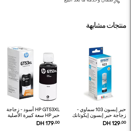
منتجات مشابهة
حبر إبسون 103 سماوي -
HP GT53XL أسود - زجاجة
زجاجة حبر إبسون إيكوتانك
حبر HP سعة كبيرة الأصلية
الأصلية
DH
179
,00
DH
129
,00