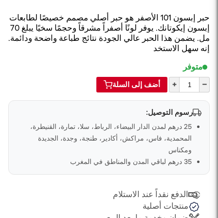
حبر إبسون 101 الأصفر هو حبر أصلي مصمم خصيصًا لطابعات
إبسون إيكوتانك. يوفر لونًا أصفراً مشرقاً وحجمًا سخيًا يبلغ 70
مل. يضمن هذا الحبر عالي الجودة نتائج طباعة واضحة ودائمة.
إنه سهل الاستخد
متوفر
+
–
أضف إلى السلة
رسوم التوصيل:
25 درهم لمدن الدار البيضاء، الرباط، سلا، تمارة، القنيطرة،
المحمدية، فاس، مراكش، أكادير، طنجة، وجدة، الجديدة
ومكناس
35 درهم لباقي المدن والمناطق في المغرب
الدفع نقداً عند الاستلام
منتجات أصلية
ضمان وخدمة ما بعد البيع