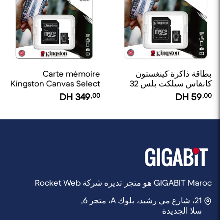
بطاقة ذاكرة كينغستون
Carte mémoire
كانفاس سيلكت بلس 32
Kingston Canvas Select
جيجابايت مايكرو إس دي
Plus 256 Go MicroSD
DH
349
,00
DH
59
,00
اتش سي يو إس - آي كلاس
10
GIGABIT Maroc هو متجر تديره شركة Rocket Web
21، شارع مي رشيد، بلوك A، متجر 6,
سلا الجديدة