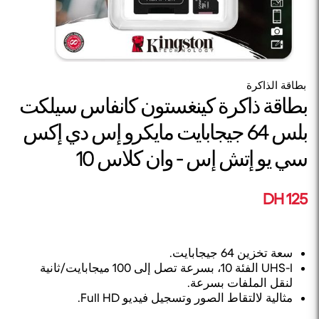
بطاقة الذاكرة
بطاقة ذاكرة كينغستون كانفاس سيلكت
بلس 64 جيجابايت مايكرو إس دي إكس
سي يو إتش إس - وان كلاس 10
125 DH
سعة تخزين 64 جيجابايت.
UHS-I الفئة 10، بسرعة تصل إلى 100 ميجابايت/ثانية
لنقل الملفات بسرعة.
مثالية لالتقاط الصور وتسجيل فيديو Full HD.